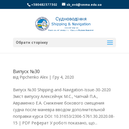
+380482377302
sb_svd@onma.edu.ua
Обрати сторінку
Випуск №30
від
Pipchenko Alex
|
Гру 4, 2020
Випуск №30 Shipping-and-Navigation-Issue-30-2020
Зміст випуску Алексейчук М.С., Чапчай П.А.,
Авраменко Е.А. Снижение бокового смещения
судна после маневра вводом дополнительной
поправки курса DOI: 10.31653/2306-5761.30.2020.08-
15 | PDF Реферат У роботі показано, що...